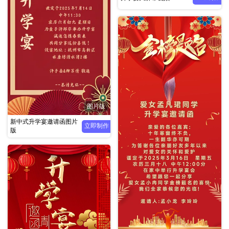
图片版
新中式升学宴邀请函图片
立即制作
版