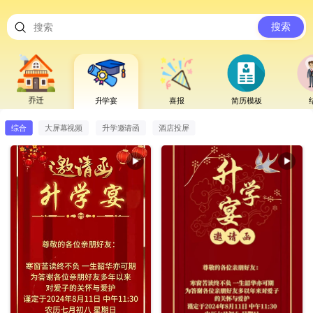
搜索
乔迁
升学宴
喜报
简历模板
综合
大屏幕视频
升学邀请函
酒店投屏